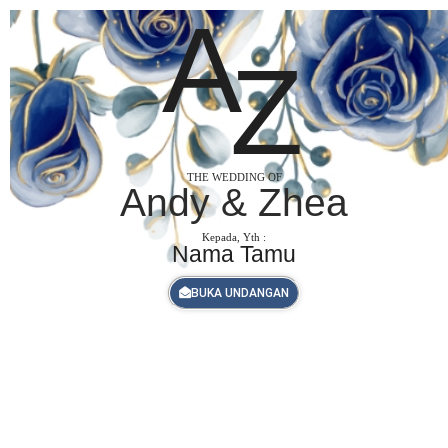
A
Z
THE WEDDING OF
Andy & Zhea
Kepada, Yth :
Nama Tamu
BUKA UNDANGAN