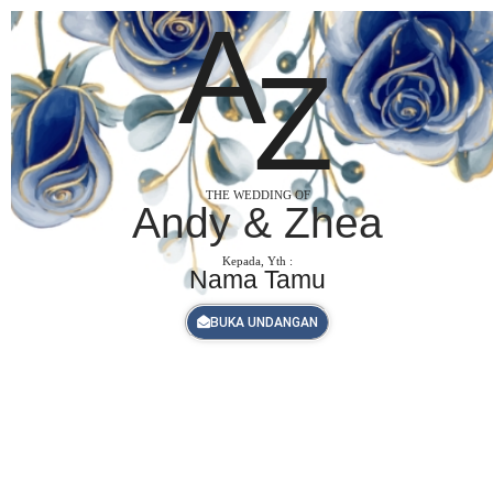
A
Z
THE WEDDING OF
Andy & Zhea
Kepada, Yth :
Nama Tamu
BUKA UNDANGAN