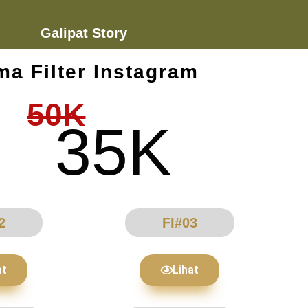
Galipat Story
ma Filter Instagram
50K
35K
2
FI#03
at
Lihat