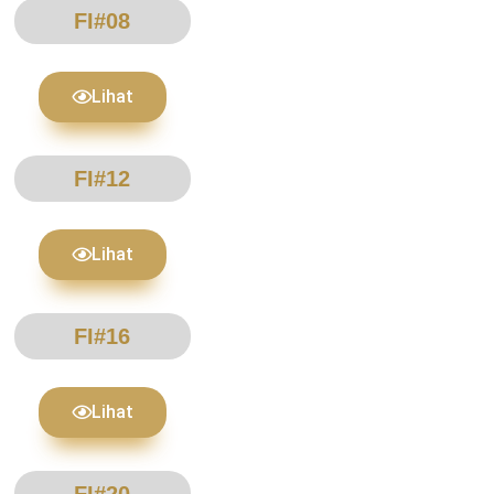
FI#08
Lihat
FI#12
Lihat
FI#16
Lihat