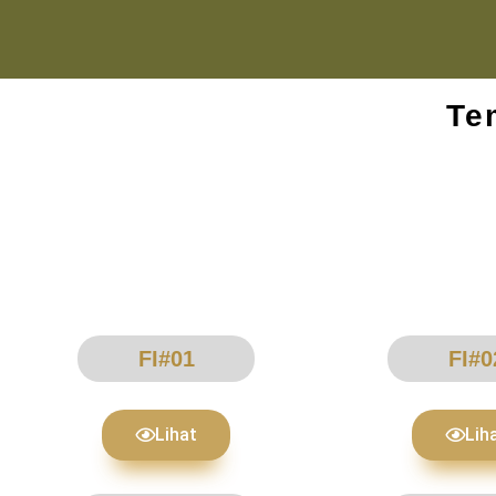
Te
FI#01
FI#0
Lihat
Lih