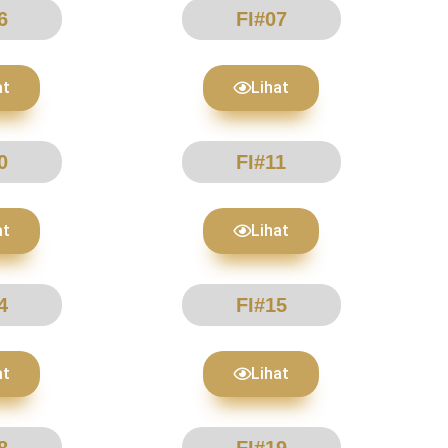
6
FI#07
at
Lihat
0
FI#11
at
Lihat
4
FI#15
at
Lihat