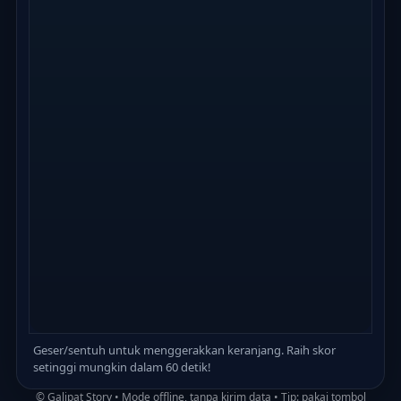
Geser/sentuh untuk menggerakkan keranjang. Raih skor
Sentuh/geser untuk
setinggi mungkin dalam 60 detik!
gerakkan
untuk
Mulai
© Galipat Story • Mode offline, tanpa kirim data • Tip: pakai tombol