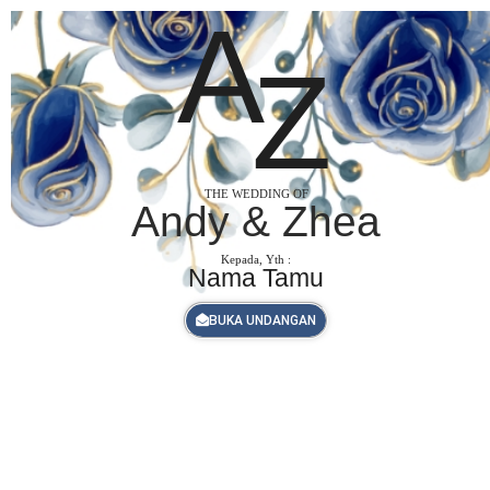
A
Z
THE WEDDING OF
Andy & Zhea
Kepada, Yth :
Nama Tamu
BUKA UNDANGAN