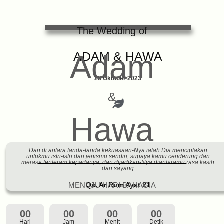
The Wedding of
Adam
ADAM & HAWA
23 Oktober 2023
&
Hawa
Dan di antara tanda-tanda kekuasaan-Nya ialah Dia menciptakan
untukmu istri-istri dari jenismu sendiri, supaya kamu cenderung dan
merasa tenteram kepadanya, dan dijadikan-Nya diantaramu rasa kasih
dan sayang
MENUJU HARI BAHAGIA
Qs. Ar Rum Ayat 21
00
00
00
00
Hari
Jam
Menit
Detik