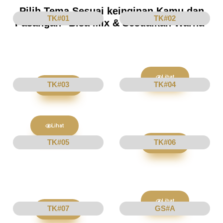
Pilih Tema Sesuai keinginan Kamu dan
TK#01
TK#02
Pasangan "Bisa Mix & Sesuaikan Warna"
Lihat
TK#03
TK#04
Lihat
Lihat
TK#05
TK#06
Lihat
Lihat
TK#07
GS#A
Lihat