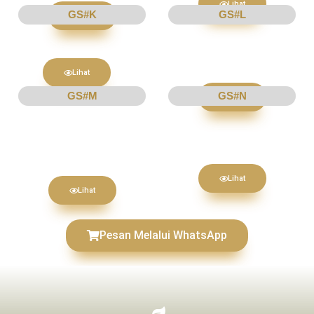
Lihat
GS#K
GS#L
Lihat
Lihat
GS#M
GS#N
Lihat
Lihat
Lihat
Pesan Melalui WhatsApp