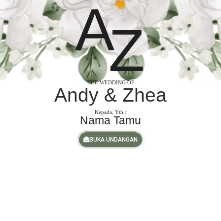
A
Z
THE WEDDING OF
Andy & Zhea
Kepada, Yth :
Nama Tamu
BUKA UNDANGAN