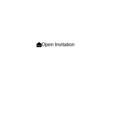
Kepada Yth:
Nama Tamu
Di Tempat
Open Invitation